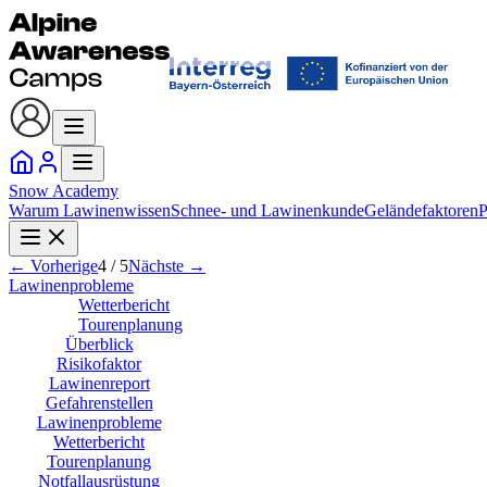
Snow
Academy
Warum Lawinenwissen
Schnee- und Lawinenkunde
Geländefaktoren
P
← Vorherige
4
/
5
Nächste →
Lawinenprobleme
Wetterbericht
Tourenplanung
Überblick
Risikofaktor
Lawinenreport
Gefahrenstellen
Lawinenprobleme
Wetterbericht
Tourenplanung
Notfallausrüstung