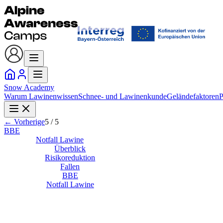
Snow
Academy
Warum Lawinenwissen
Schnee- und Lawinenkunde
Geländefaktoren
P
← Vorherige
5
/
5
BBE
Notfall Lawine
Überblick
Risikoreduktion
Fallen
BBE
Notfall Lawine