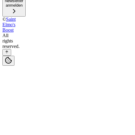
Newsletter
anmelden
©
Saint
Elmo's
Boost
All
rights
reserved.