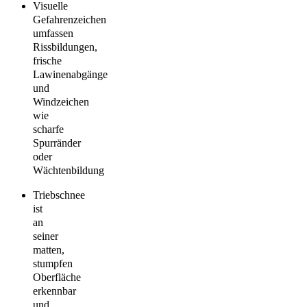
Visuelle
Gefahrenzeichen
umfassen
Rissbildungen,
frische
Lawinenabgänge
und
Windzeichen
wie
scharfe
Spurränder
oder
Wächtenbildung
Triebschnee
ist
an
seiner
matten,
stumpfen
Oberfläche
erkennbar
und