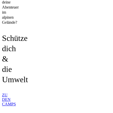
deine
Abenteuer
im
alpinen
Gelände?
Schütze
dich
&
die
Umwelt
ZU
DEN
CAMPS