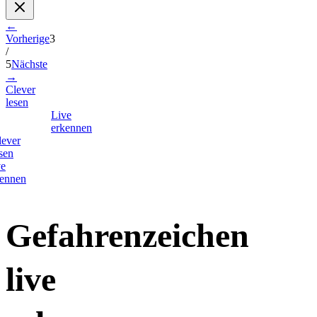
←
Vorherige
3
/
5
Nächste
→
Clever
lesen
Live
erkennen
lever
sen
ve
kennen
Gefahrenzeichen
live