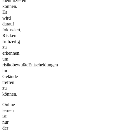
identifizieren
können.
Es
wird
darauf
fokussiert,
Risiken
frühzeitig
zu
erkennen,
um
risikobewußteEntscheidungen
im
Gelände
treffen
zu
können.
Online
lernen
ist
nur
der