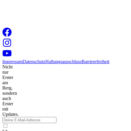
Impressum
Datenschutz
Haftungsausschluss
Barrierefreiheit
Nicht
nur
Erster
am
Berg,
sondern
auch
Erster
mit
Updates.