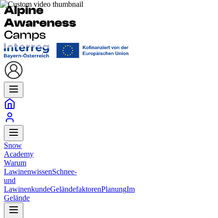
Snow
Academy
Warum
Lawinenwissen
Schnee-
und
Lawinenkunde
Geländefaktoren
Planung
Im
Gelände