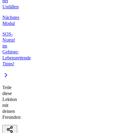
bei
Unfällen
Nächstes
Modul
SOS-
Notruf
im
Gebirge:
Lebensrettende
Tipps!
Teile
diese
Lektion
mit
deinen
Freunden: