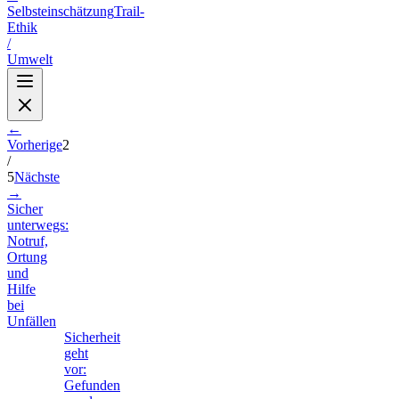
Selbsteinschätzung
Trail-
Ethik
/
Umwelt
←
Vorherige
2
/
5
Nächste
→
Sicher
unterwegs:
Notruf,
Ortung
und
Hilfe
bei
Unfällen
Sicherheit
geht
vor:
Gefunden