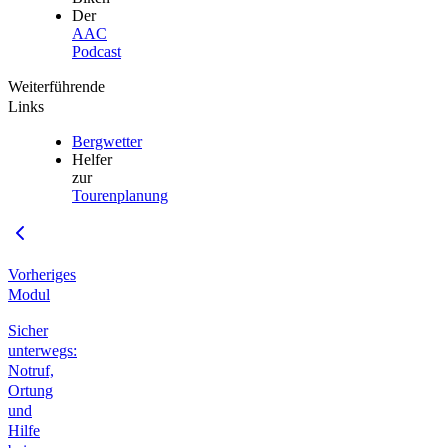
Der
AAC
Podcast
Weiterführende
Links
Bergwetter
Helfer
zur
Tourenplanung
Vorheriges
Modul
Sicher
unterwegs:
Notruf,
Ortung
und
Hilfe