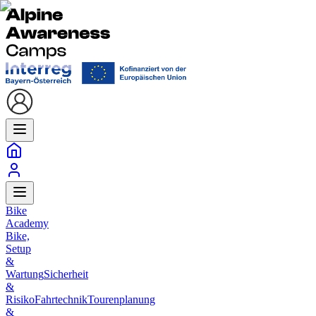
Bike
Academy
Bike,
Setup
&
Wartung
Sicherheit
&
Risiko
Fahrtechnik
Tourenplanung
&