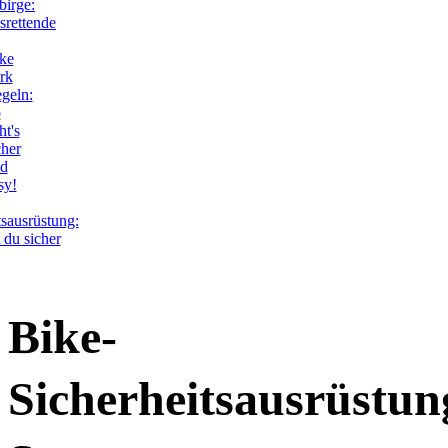
birge:
srettende
ke
rk
geln:
o
ht's
cher
d
sy!
tsausrüstung:
 du sicher
Bike-
Sicherheitsausrüstun