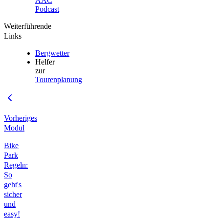
AAC
Podcast
Weiterführende
Links
Bergwetter
Helfer
zur
Tourenplanung
Vorheriges
Modul
Bike
Park
Regeln:
So
geht's
sicher
und
easy!