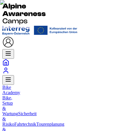
Bike
Academy
Bike,
Setup
&
Wartung
Sicherheit
&
Risiko
Fahrtechnik
Tourenplanung
&