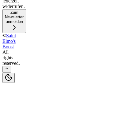
jederzeit
widerrufen.
Zum
Newsletter
anmelden
©
Saint
Elmo's
Boost
All
rights
reserved.