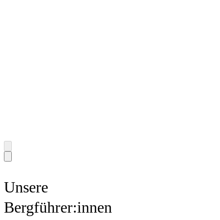
zu kalt! Ich bin fest davon
den Wadln!
überzeugt, dass drei
Kugeln Eis oder ein
Affogato der schönste
Abschluss einer Skitour
sind!
Unsere
Bergführer:innen