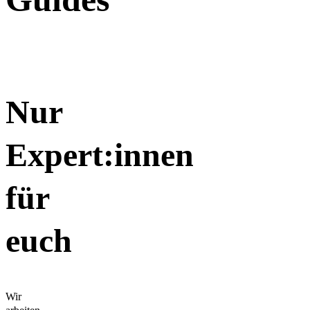
Nur
Expert:innen
für
euch
Wir