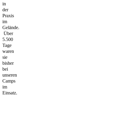
in
der
Praxis
im
Gelände.
Über
5.500
Tage
waren
sie
bisher
bei
unseren
Camps
im
Einsatz.
Tini Lang
Lukas
Christian
Josef Walder
Wimmer
„Picco“
Staatlich
Staatlich
Piccolruaz
Staatlich
geprüfte
geprüfter
Staatlich
geprüfter
Bergführerin
Bergführer
geprüfter
Bergführer