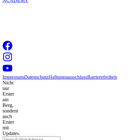
ACADEMY
Impressum
Datenschutz
Haftungsausschluss
Barrierefreiheit
Nicht
nur
Erster
am
Berg,
sondern
auch
Erster
mit
Updates.