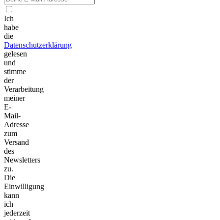
Ich
habe
die
Datenschutzerklärung
gelesen
und
stimme
der
Verarbeitung
meiner
E-
Mail-
Adresse
zum
Versand
des
Newsletters
zu.
Die
Einwilligung
kann
ich
jederzeit