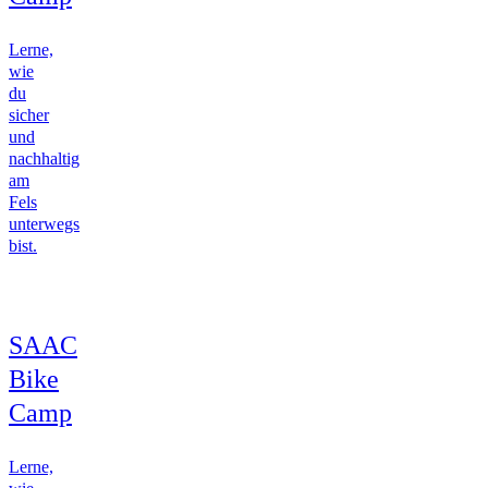
Lerne,
wie
du
sicher
und
nachhaltig
am
Fels
unterwegs
bist.
SAAC
Bike
Camp
Lerne,