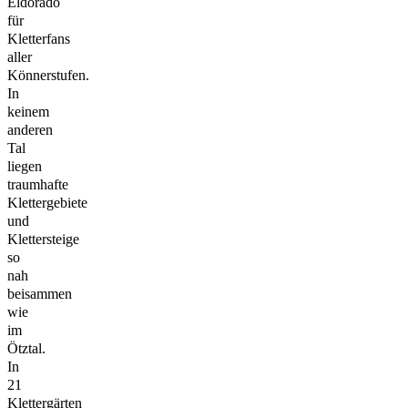
Eldorado
für
Kletterfans
aller
Könnerstufen.
In
keinem
anderen
Tal
liegen
traumhafte
Klettergebiete
und
Klettersteige
so
nah
beisammen
wie
im
Ötztal.
In
21
Klettergärten