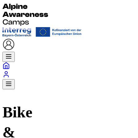
Bike
&