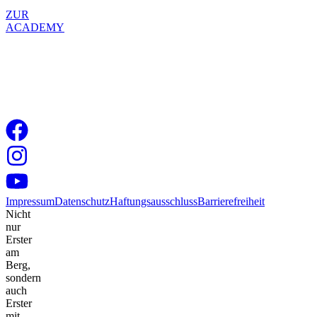
ZUR
ACADEMY
Impressum
Datenschutz
Haftungsausschluss
Barrierefreiheit
Nicht
nur
Erster
am
Berg,
sondern
auch
Erster
mit