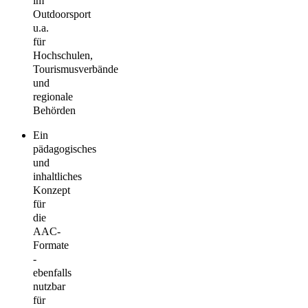
im
Outdoorsport
u.a.
für
Hochschulen,
Tourismusverbände
und
regionale
Behörden
Ein
pädagogisches
und
inhaltliches
Konzept
für
die
AAC-
Formate
-
ebenfalls
nutzbar
für