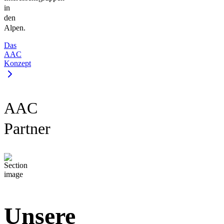
in
den
Alpen.
Das
AAC
Konzept
AAC
Partner
Unsere