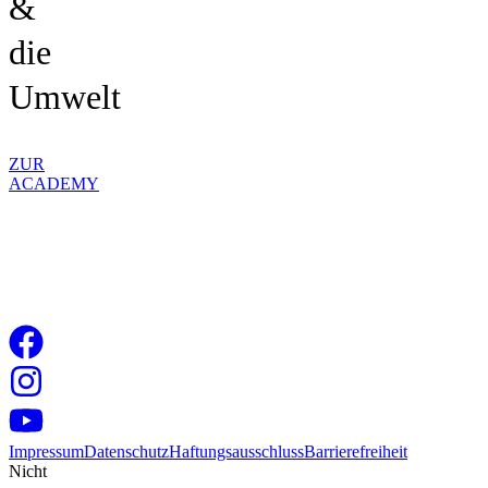
&
die
Umwelt
ZUR
ACADEMY
Impressum
Datenschutz
Haftungsausschluss
Barrierefreiheit
Nicht