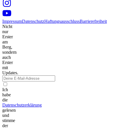
Impressum
Datenschutz
Haftungsausschluss
Barrierefreiheit
Nicht
nur
Erster
am
Berg,
sondern
auch
Erster
mit
Updates.
Ich
habe
die
Datenschutzerklärung
gelesen
und
stimme
der