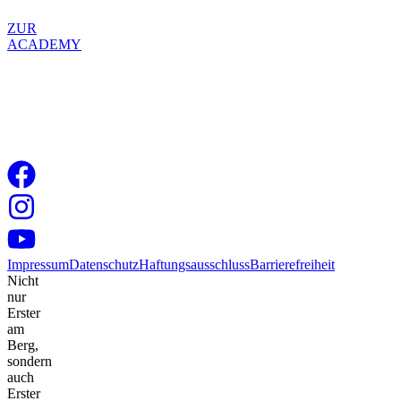
ZUR
ACADEMY
Impressum
Datenschutz
Haftungsausschluss
Barrierefreiheit
Nicht
nur
Erster
am
Berg,
sondern
auch
Erster