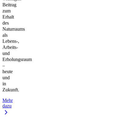
Beitrag
zum
Erhalt
des
Naturraums
als
Lebens-,
Arbeits-
und
Erholungsraum
–
heute
und
in
Zukunft.
Mehr
dazu