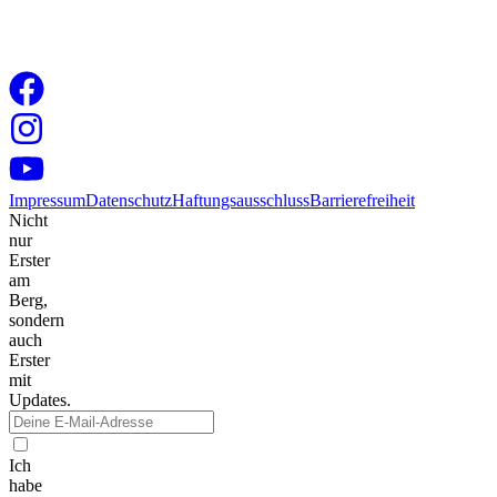
Impressum
Datenschutz
Haftungsausschluss
Barrierefreiheit
Nicht
nur
Erster
am
Berg,
sondern
auch
Erster
mit
Updates.
Ich
habe