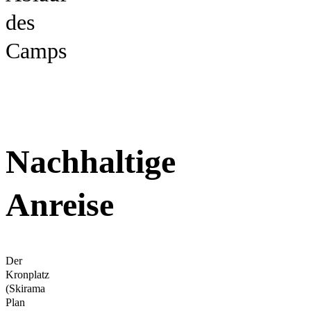
des
Camps
Nachhaltige
Anreise
Der
Kronplatz
(Skirama
Plan