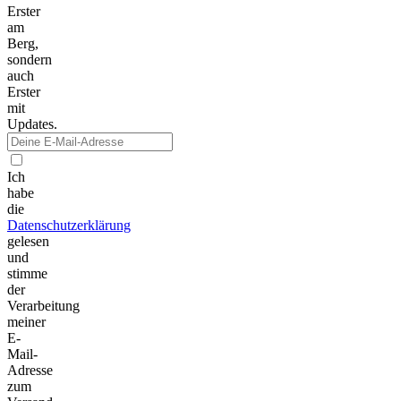
Erster
am
Berg,
sondern
auch
Erster
mit
Updates.
Ich
habe
die
Datenschutzerklärung
gelesen
und
stimme
der
Verarbeitung
meiner
E-
Mail-
Adresse
zum