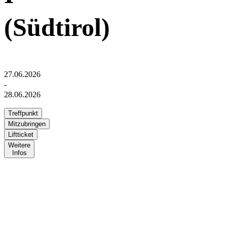
(Südtirol)
27.06.2026
-
28.06.2026
Treffpunkt
Mitzubringen
Liftticket
Weitere
Infos
Theorie
SA, 27.06.2026
, 17.00 bis ca. 19.15 Uhr
Treffpunkt: "Sparkassensaal" im Schloss Bruneck in 39031
Bruneck, Bozen, Italien
www.messner-mountain-