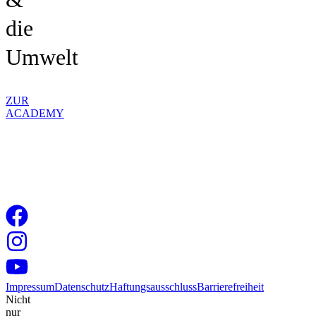
die
Umwelt
ZUR
ACADEMY
Impressum
Datenschutz
Haftungsausschluss
Barrierefreiheit
Nicht
nur