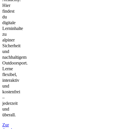
Hier
findest
du
digitale
Lerninhalte
zu
alpiner
Sicherheit
und
nachhaltigem
Outdoorsport.
Lerne
flexibel,
interaktiv
und
kostenfrei
–
jederzeit
und
überall.
Zur