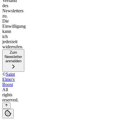
Versand
des
Newsletters
zu.
Die
Einwilligung
kann
ich
jederzeit
widerrufen.
Zum
Newsletter
anmelden
©
Saint
Elmo's
Boost
All
rights
reserved.